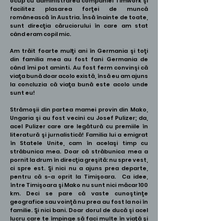
ocup cu administrarea companiei Timwork şi
facilitez plasarea forţei de muncă
românească în Austria. Însă înainte de toate,
sunt direcţia căruciorului în care am stat
când eram copil mic.
Am trăit foarte mulţi ani în Germania şi toţi
din familia mea au fost fani Germania de
când îmi pot aminti. Au fost ferm convinşi că
viaţa bună doar acolo există, însă eu am ajuns
la concluzia că viaţa bună este acolo unde
sunt eu!
Strămoşii din partea mamei provin din Mako,
Ungaria şi au fost vecini cu Josef Pulizer; da,
acel Pulizer care are legătură cu premiile în
literatură şi jurnalistică! Familia lui a emigrat
în Statele Unite, cam în acelaşi timp cu
străbunica mea. Doar că străbunica mea a
pornit la drum în direcţia greşită: nu spre vest,
ci spre est. Şi nici nu a ajuns prea departe,
pentru că s-a oprit la Timişoara. Ca idee,
între Timişoara şi Mako nu sunt nici măcar 100
km. Deci se pare că vaste cunoştinţe
geografice sau voinţă nu prea au fost la noi în
familie. Şi nici bani. Doar dorul de ducă şi acel
lucru care te împinge să faci multe în viaţă şi