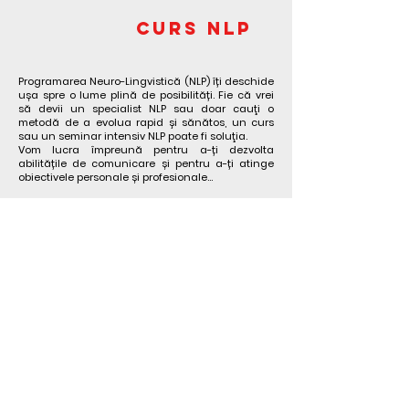
CURS NLP
Programarea Neuro-Lingvistică (NLP) îți deschide
ușa spre o lume plină de posibilități. Fie că vrei
să devii un specialist NLP sau doar cauţi o
metodă de a evolua rapid şi sănătos, un curs
sau un seminar intensiv NLP poate fi soluţia.
Vom lucra împreună pentru a-ți dezvolta
abilitățile de comunicare și pentru a-ți atinge
obiectivele personale și profesionale...
Află mai multe >
Indiferent de produsul ales, te pot asigura că vei
beneficia de expertiza și dedicarea unui trainer
pasionat de NLP, care te va ghida într-o călătorie
de transformare personală.