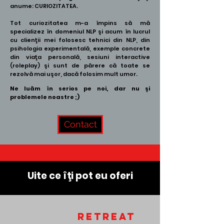
anume: CURIOZITATEA.
Tot curiozitatea m-a împins să mă
specializez în domeniul NLP şi acum în lucrul
cu clienţii mei folosesc tehnici din NLP, din
psihologia experimentală, exemple concrete
din viaţa personală, sesiuni interactive
(roleplay) şi sunt de părere că toate se
rezolvă mai uşor, dacă folosim mult umor.
Ne luăm în serios pe noi, dar nu şi
problemele noastre ;)
Contact
Uite ce îţi pot eu oferi
RETREAt