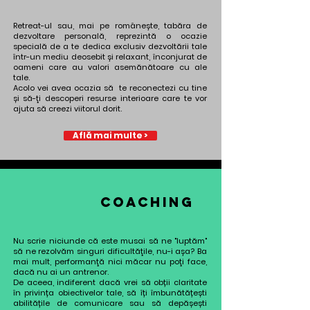
Retreat-ul sau, mai pe româneşte, tabăra de
dezvoltare personală, reprezintă o ocazie
specială de a te dedica exclusiv dezvoltării tale
într-un mediu deosebit şi relaxant, înconjurat de
oameni care au valori asemănătoare cu ale
tale.
Acolo vei avea ocazia să te reconectezi cu tine
și să-ţi descoperi resurse interioare care te vor
ajuta să creezi viitorul dorit.
Află mai multe >
COACHING
Nu scrie niciunde că este musai să ne "luptăm"
să ne rezolvăm singuri dificultăţile, nu-i aşa? Ba
mai mult, performanţă nici măcar nu poţi face,
dacă nu ai un antrenor.
De aceea, indiferent dacă vrei să obții claritate
în privința obiectivelor tale, să îți îmbunătățești
abilitățile de comunicare sau să depășești