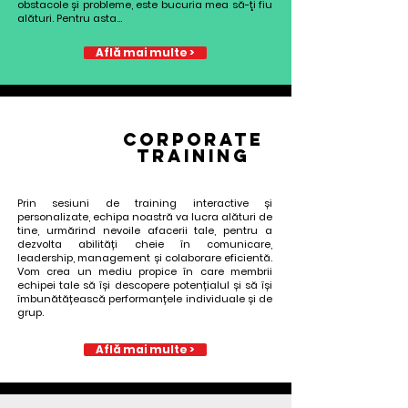
obstacole şi probleme, este bucuria mea să-ţi fiu
alături. Pentru asta...
Află mai multe >
CORPORATE
TrainiNg
Prin sesiuni de training interactive și
personalizate, echipa noastră va lucra alături de
tine, urmărind nevoile afacerii tale, pentru a
dezvolta abilități cheie în comunicare,
leadership, management și colaborare eficientă.
Vom crea un mediu propice în care membrii
echipei tale să își descopere potențialul și să își
îmbunătățească performanțele individuale și de
grup.
Află mai multe >