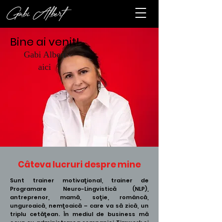
Bine ai venit!
Gabi Albert
aici
Câteva lucruri despre mine
Sunt trainer motivaţional, trainer de
Programare Neuro-Lingvistică (NLP),
antreprenor, mamă, soţie, româncă,
unguroaică, nemţoaică – care va să zică, un
triplu cetăţean. În mediul de business mă